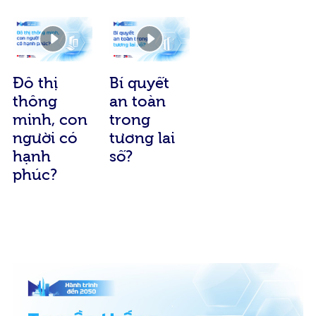
Đô thị
Bí quyết
thông
an toàn
minh, con
trong
người có
tương lai
hạnh
số?
phúc?