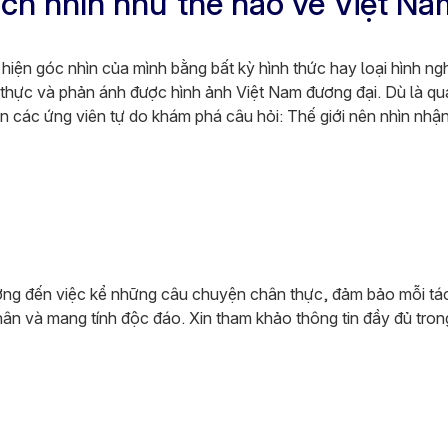
ách nhìn như thế nào về Việt N
 hiện góc nhìn của mình bằng bất kỳ hình thức hay loại hình n
thực và phản ánh được hình ảnh Việt Nam đương đại. Dù là qu
in các ứng viên tự do khám phá câu hỏi: Thế giới nên nhìn nhậ
ướng đến việc kể những câu chuyện chân thực, đảm bảo mỗi t
ân và mang tính độc đáo. Xin tham khảo thông tin đầy đủ trong 