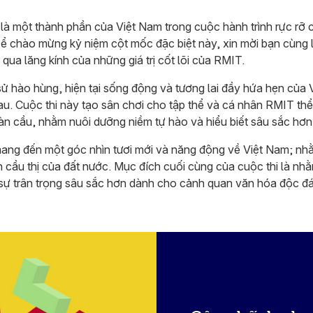
à một thành phần của Việt Nam trong cuộc hành trình rực rỡ củ
 chào mừng kỷ niệm cột mốc đặc biệt này, xin mời bạn cùng lan
 qua lăng kính của những giá trị cốt lõi của RMIT.
 sử hào hùng, hiện tại sống động và tương lai đầy hứa hẹn của
au. Cuộc thi này tạo sân chơi cho tập thể và cá nhân RMIT thể
toàn cầu, nhằm nuôi dưỡng niềm tự hào và hiểu biết sâu sắc hơ
 mang đến một góc nhìn tươi mới và năng động về Việt Nam; nh
ần cầu thị của đất nước. Mục đích cuối cùng của cuộc thi là nh
 sự trân trọng sâu sắc hơn dành cho cảnh quan văn hóa độc đ