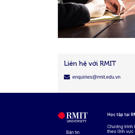
Liên hệ với RMIT
enquiries@rmit.edu.vn
Học tập tại 
Chương trình
theo lĩnh vực
Bản tin