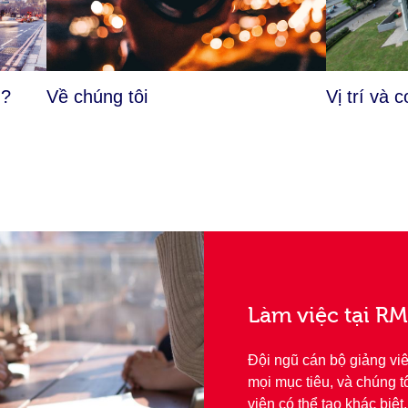
m?
Về chúng tôi
Vị trí và 
Làm việc tại R
Đội ngũ cán bộ giảng vi
mọi mục tiêu, và chúng t
viên có thể tạo khác biệt.