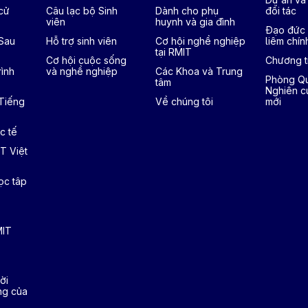
cử
Câu lạc bộ Sinh
Dành cho phụ
đối tác
viên
huynh và gia đình
Đạo đức 
 Sau
Hỗ trợ sinh viên
Cơ hội nghề nghiệp
liêm chín
tại RMIT
Cơ hội cuộc sống
Chương tr
ình
và nghề nghiệp
Các Khoa và Trung
Phòng Qu
tâm
Nghiên c
 Tiếng
Về chúng tôi
mới
c tế
T Việt
ọc tâp
MIT
ời
ng của