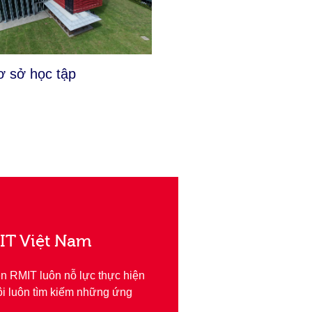
cơ sở học tập
MIT Việt Nam
ên RMIT luôn nỗ lực thực hiện
ôi luôn tìm kiếm những ứng