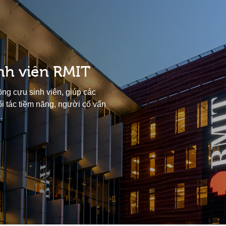
nh viên RMIT
ng cựu sinh viên, giúp các
ối tác tiềm năng, người cố vấn
.