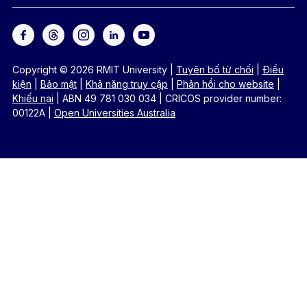
Copyright © 2026 RMIT University
|
Tuyên bố từ chối
|
Điều
kiện
|
Bảo mật
|
Khả năng truy cập
|
Phản hồi cho website
|
Khiếu nại
|
ABN 49 781 030 034
|
CRICOS provider number:
00122A
|
Open Universities Australia