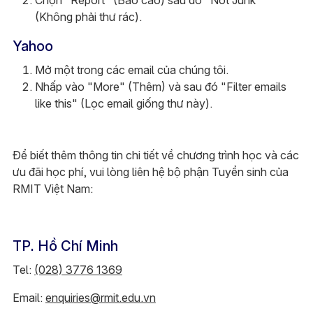
Chọn "Report" (Báo cáo) sau đó "Not Junk"
(Không phải thư rác).
Yahoo
Mở một trong các email của chúng tôi.
Nhấp vào "More" (Thêm) và sau đó "Filter emails
like this" (Lọc email giống thư này).
Để biết thêm thông tin chi tiết về chương trình học và các
ưu đãi học phí, vui lòng liên hệ bộ phận Tuyển sinh của
RMIT Việt Nam:
TP. Hồ Chí Minh
Tel:
(028) 3776 1369
Email:
enquiries@rmit.edu.vn