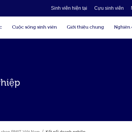
Sinh viên hiện tại
Cựu sinh viên
c
Cuộc sống sinh viên
Giới thiệu chung
Nghiên
ghiệp
/
o chọn RMIT Việt Nam
Kết nối doanh nghiệp