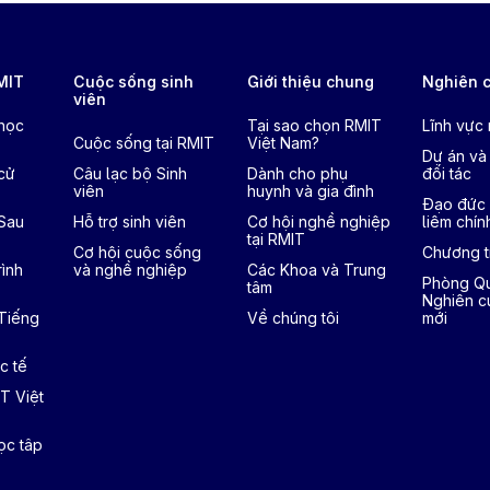
RMIT
Cuộc sống sinh
Giới thiệu chung
Nghiên 
viên
 học
Tại sao chọn RMIT
Lĩnh vực
Cuộc sống tại RMIT
Việt Nam?
Dự án và
cử
Câu lạc bộ Sinh
Dành cho phụ
đối tác
viên
huynh và gia đình
Đạo đức 
 Sau
Hỗ trợ sinh viên
Cơ hội nghề nghiệp
liêm chín
tại RMIT
Cơ hội cuộc sống
Chương tr
ình
và nghề nghiệp
Các Khoa và Trung
Phòng Qu
tâm
Nghiên c
 Tiếng
Về chúng tôi
mới
c tế
T Việt
ọc tâp