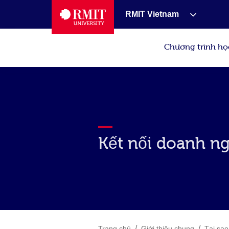
RMIT Vietnam
Chương trình họ
Kết nối doanh n
/
/
Trang chủ
Giới thiệu chung
Tại sa