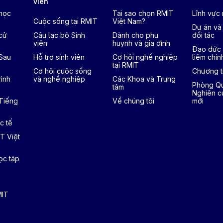
viên
 học
Tại sao chọn RMIT
Lĩnh vực
Cuộc sống tại RMIT
Việt Nam?
Dự án và
cử
Câu lạc bộ Sinh
Dành cho phụ
đối tác
viên
huynh và gia đình
Đạo đức 
 Sau
Hỗ trợ sinh viên
Cơ hội nghề nghiệp
liêm chín
tại RMIT
Cơ hội cuộc sống
Chương tr
ình
và nghề nghiệp
Các Khoa và Trung
Phòng Qu
tâm
Nghiên c
 Tiếng
Về chúng tôi
mới
c tế
T Việt
ọc tâp
MIT