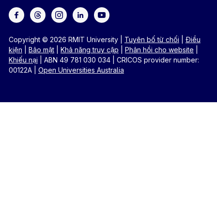
Copyright © 2026 RMIT University
|
Tuyên bố từ chối
|
Điều
kiện
|
Bảo mật
|
Khả năng truy cập
|
Phản hồi cho website
|
Khiếu nại
|
ABN 49 781 030 034
|
CRICOS provider number:
00122A
|
Open Universities Australia