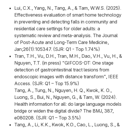
Lui, C.X., Yang, N., Tang, A., & Tam, W.W.S. (2025).
Effectiveness evaluation of smart home technology
in preventing and detecting falls in community and
residential care settings for older adults: a
systematic review and meta-analysis. The Journal
of Post-Acute and Long-Term Care Medicine,
Jan;26(1):105347. (SJR: Q1 - Top 1.74%)
Tran, T.H., Vu, D.H., Tran, M.H., Dao, V.H., Vu, H., &
Nguyen, T.T. (in press) "GIFCOS-DT: One stage
detection of gastrointestinal tract lesions from
endoscopic images with distance transform", IEEE
Access. (SJR: Q1 – Top 15.9%)
Tang, A., Tung, N., Nguyen, H. Q., Kwok, K. O.,
Luong, S., Bui, N., Nguyen, G., & Tam, W. (2024).
Health information for all: do large language models
bridge or widen the digital divide? The BMJ, 387,
e080208. (SJR: Q1 – Top 3.5%)
Tang, A., Li, K.K., Kwok, K.O., Cao, L., Luong, S., &