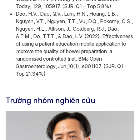
Today, 129, 105917. (SJR: Q1 – Top 5.8%)
Dao, H.V., Dao, Q.V., Lam, H.N., Hoang, L.B.,
Nguyen, V.T., Nguyen, T.T., Vu, D.Q., Pokorny, C.S.,
Nguyen, H.L., Allison, J., Goldberg, R.J., Dao,
A.T.M., Do, T.T.T., & Dao, L.V. (2022). Effectiveness
of using a patient education mobile application to
improve the quality of bowel preparation: a
randomised controlled trial. BMJ Open
Gastroenterology, Jun;10(1), e001107. (SJR: Q1 -
Top 21.34%)
Trưởng nhóm nghiên cứu