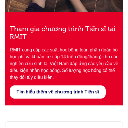
Tham gia chương trình Tiến sĩ tại
RMIT
RMIT cung cấp các suất học bổng toàn phần (toàn bộ
học phí và khoản trợ cấp 14 triệu đồng/tháng) cho các
nghiên cứu sinh tại Việt Nam đáp ứng các yêu cầu về
điều kiện nhận học bổng. Số lượng học bổng có thể
thay đổi tùy điều kiện.
Tìm hiểu thêm về chương trình Tiến sĩ