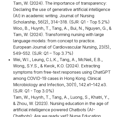
Tam, W. (2024). The importance of transparency:
Declaring the use of generative artificial intelligence
(AI) in academic writing. Journal of Nursing
Scholarship, 56(2), 314–318. (SJR: Q1 - Top 5.2%)
Woo, B., Huynh, T., Tang, A., Bui, N., Nguyen, G., &
Tam, W. (2024). Transforming nursing with large
language models: from concept to practice.
European Journal of Cardiovascular Nursing, 23(5),
549–552. (SJR: Q1 – Top 3.7%)
Wei, W.I., Leung, C.L.K., Tang, A., McNeil, E.B.,
Wong, S.Y.S., & Kwok, K.O. (2024). Extracting
symptoms from free-text responses using ChatGPT
among COVID-19 cases in Hong Kong. Clinical
Microbiology and Infection, 30(1), 142.e1–142.e3.
(SJR: Q1 - Top 3.0%)
Tam, W., Huynh, T., Tang, A., Luong, S., Khatri, Y.,
& Zhou, W. (2023). Nursing education in the age of
artificial intelligence powered Chatbots (AI-
Chatbots): Are we ready yet? Nurse Education