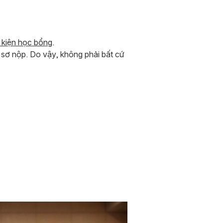
 kiện học bổng
.
 sơ nộp. Do vậy, không phải bất cứ