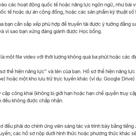
 vào các hoạt động quốc tế hoặc năng lực ngôn ngữ, như bài v
uốc tế hoặc dự án cộng đồng, hoặc các sản phẩm kỹ thuật số 
ủa bạn cần sắp xếp phù hợp để truyền tải được ý tưởng đằng 
ai và vì sao bạn xứng đáng giành được Học bổng.
 là một file video với thời lượng không quá ba phút hoặc các 
 sơ thể hiện năng lực" và tên của bạn. Hồ sơ thể hiện năng lực
e) hoặc một kho lưu trữ trực tuyến khác (ví dụ: Google Drive
y cập công khai (không bị giới hạn hoặc hạn chế quyền truy c
ến đều không được chấp nhận.
ơ đều phải do chính ứng viên sáng tác và trình bày bằng tiếng
tuyến; các hồ sơ nộp dưới hình thức hoặc phương thức khác 