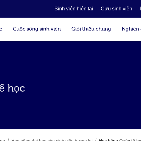
Sinh viên hiện tại
Cựu sinh viên
c
Cuộc sống sinh viên
Giới thiệu chung
Nghiên
ế học
/
/
ổng
Học bổng đại học cho sinh viên tương lai
Học bổng Quốc tế h