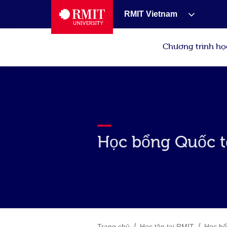
RMIT Vietnam
Chương trình họ
Học bổng Quốc t
/
/
Trang chủ
Học tập tại RMIT
Học b