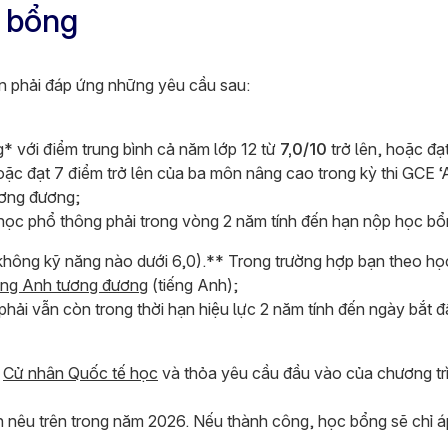
c bổng
n phải đáp ứng những yêu cầu sau:
* với điểm trung bình cả năm lớp 12 từ
7,0/10
trở lên, hoặc đạt
hoặc đạt 7 điểm trở lên của ba môn nâng cao trong kỳ thi GCE
ơng đương;
g học phổ thông phải trong vòng 2 năm tính đến hạn nộp học bổ
(không kỹ năng nào dưới 6,0).** Trong trường hợp bạn theo học
iếng Anh tương đương
(tiếng Anh);
phải vẫn còn trong thời hạn hiệu lực 2 năm tính đến ngày bắt
h
Cử nhân Quốc tế học
và thỏa yêu cầu đầu vào của chương tr
 nêu trên trong năm 2026. Nếu thành công, học bổng sẽ chỉ á