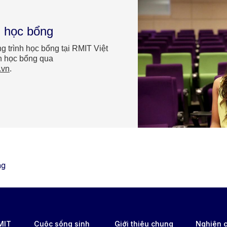
n học bổng
 trình học bổng tại RMIT Việt
ận học bổng qua
.vn
.
ng
RMIT
Cuộc sống sinh
Giới thiệu chung
Nghiên 