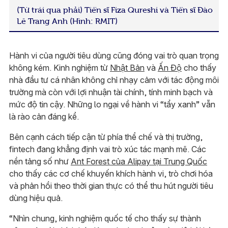
(Từ trái qua phải) Tiến sĩ Fiza Qureshi và Tiến sĩ Đào
Lê Trang Anh (Hình: RMIT)
Hành vi của người tiêu dùng cũng đóng vai trò quan trọng
không kém. Kinh nghiệm từ
Nhật Bản
và
Ấn Độ
cho thấy
nhà đầu tư cá nhân không chỉ nhạy cảm với tác động môi
trường mà còn với lợi nhuận tài chính, tính minh bạch và
mức độ tin cậy. Những lo ngại về hành vi “tẩy xanh” vẫn
là rào cản đáng kể.
Bên cạnh cách tiếp cận từ phía thể chế và thị trường,
fintech đang khẳng định vai trò xúc tác mạnh mẽ. Các
nền tảng số như
Ant Forest của Alipay tại Trung Quốc
cho thấy các cơ chế khuyến khích hành vi, trò chơi hóa
và phản hồi theo thời gian thực có thể thu hút người tiêu
dùng hiệu quả.
“Nhìn chung, kinh nghiệm quốc tế cho thấy sự thành