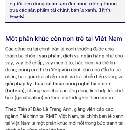
người tiêu dùng quan tâm đến môi trường thông
qua các sản phẩm tài chính bán lẻ xanh. (Hình:
Pexels)
Một phân khúc còn non trẻ tại Việt Nam
Các công cụ tài chính bán lẻ xanh thường được chia
thành ba nhóm:
sản phẩm, dịch vụ ngân hàng
như cho
vay, vay thế chấp, vay mua ô tô, bảo hiểm và thẻ tín
dụng;
công cụ thị trường vốn
dành cho nhà đầu tư cá
nhân, bao gồm trái phiếu xanh và trái phiếu bền vững; và
giải pháp kỹ thuật số hoặc công nghệ tài chính
(fintech)
, chẳng hạn như các ứng dụng tích hợp trò chơi
hóa (gamification) và theo dõi lượng khí thải carbon.
Theo Tiến sĩ Đào Lê Trang Anh, giảng viên cấp cao
ngành Tài chính tại RMIT Việt Nam, tài chính bán lẻ xanh
tại Việt Nam là một phân khúc mới nổi trong bức tranh tài
chính bền vững rộng lớn hơn.