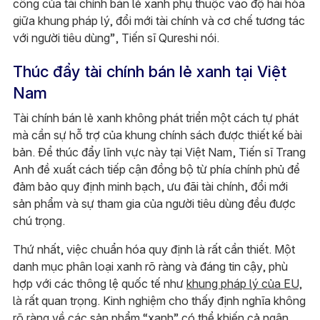
công của tài chính bán lẻ xanh phụ thuộc vào độ hài hòa
giữa khung pháp lý, đổi mới tài chính và cơ chế tương tác
với người tiêu dùng”, Tiến sĩ Qureshi nói.
Thúc đẩy tài chính bán lẻ xanh tại Việt
Nam
Tài chính bán lẻ xanh không phát triển một cách tự phát
mà cần sự hỗ trợ của khung chính sách được thiết kế bài
bản. Để thúc đẩy lĩnh vực này tại Việt Nam, Tiến sĩ Trang
Anh đề xuất cách tiếp cận đồng bộ từ phía chính phủ để
đảm bảo quy định minh bạch, ưu đãi tài chính, đổi mới
sản phẩm và sự tham gia của người tiêu dùng đều được
chú trọng.
Thứ nhất, việc chuẩn hóa quy định là rất cần thiết. Một
danh mục phân loại xanh rõ ràng và đáng tin cậy, phù
hợp với các thông lệ quốc tế như
khung pháp lý của EU
,
là rất quan trọng. Kinh nghiệm cho thấy định nghĩa không
rõ ràng về các sản phẩm “xanh” có thể khiến cả ngân