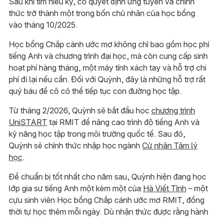
Sau khi tìm hiểu kỹ, cô quyết định ứng tuyển và chính
thức trở thành một trong bốn chủ nhân của học bổng
vào tháng 10/2025.
Học bổng Chắp cánh ước mơ không chỉ bao gồm học phí
tiếng Anh và chương trình đại học, mà còn cung cấp sinh
hoạt phí hàng tháng, một máy tính xách tay và hỗ trợ chi
phí đi lại nếu cần. Đối với Quỳnh, đây là những hỗ trợ rất
quý báu để cô có thể tiếp tục con đường học tập.
Từ tháng 2/2026, Quỳnh sẽ bắt đầu học
chương trình
UniSTART
tại RMIT để nâng cao trình độ tiếng Anh và
kỹ năng học tập trong môi trường quốc tế. Sau đó,
Quỳnh sẽ chính thức nhập học ngành
Cử nhân Tâm lý
học
.
Để chuẩn bị tốt nhất cho năm sau, Quỳnh hiện đang học
lớp gia sư tiếng Anh một kèm một của
Hà Viết Tỉnh
– một
cựu sinh viên Học bổng Chắp cánh ước mơ RMIT, đồng
thời tự học thêm mỗi ngày. Dù nhận thức được rằng hành