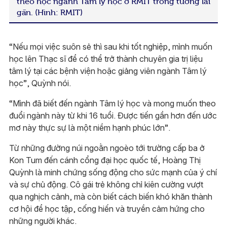
theo học ngành Tâm lý học ở RMIT trong tương lai
gần. (Hình: RMIT)
“Nếu mọi việc suôn sẻ thì sau khi tốt nghiệp, mình muốn
học lên Thạc sĩ để có thể trở thành chuyên gia trị liệu
tâm lý tại các bệnh viện hoặc giảng viên ngành Tâm lý
học”, Quỳnh nói.
“Mình đã biết đến ngành Tâm lý học và mong muốn theo
đuổi ngành này từ khi 16 tuổi. Được tiến gần hơn đến ước
mơ này thực sự là một niềm hạnh phúc lớn”.
Từ những đường núi ngoằn ngoèo tới trường cấp ba ở
Kon Tum đến cánh cổng đại học quốc tế, Hoàng Thị
Quỳnh là minh chứng sống động cho sức mạnh của ý chí
và sự chủ động. Cô gái trẻ không chỉ kiên cường vượt
qua nghịch cảnh, mà còn biết cách biến khó khăn thành
cơ hội để học tập, cống hiến và truyền cảm hứng cho
những người khác.