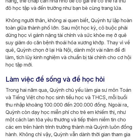
hàng, thế chấp căn nhà nhỏ để cô gái trẻ có thể ra thủ
đô học tập và đến trường như bạn bè cùng trang lứa.
Không người thân, không ai quen biết, Quỳnh tự lập hoàn
toàn giữa thành phố lớn. Sau một học kỳ, cô buộc phải
dừng học vì gánh nặng tài chính và sức khỏe mẹ ở quê
suy giảm do căn bệnh thoái hóa xương khớp. Thay vì về
quê, Quỳnh chọn ở lại Hà Nội, dành một vài năm để đi
làm, tích lũy kinh nghiệm và chuẩn bị tài chính cho cơ hội
học tập mới.
Làm việc để sống và để học hỏi
Trong hai năm qua, Quỳnh chủ yếu làm gia sư môn Toán
và Tiếng Việt cho học sinh tiểu học và THCS, mỗi buổi
thu nhập khoảng 100.000 đến 200.000 đồng. Ngoài ra,
Quỳnh còn dạy học miễn phí cho trẻ em khiếm thị, như
một cách lan tỏa yêu thương và tiếp thêm niềm tin cho
các em trên hành trình trưởng thành mà Quỳnh luôn đồng
hành. Không chỉ vậy, Quỳnh vẫn dành thời gian tham gia