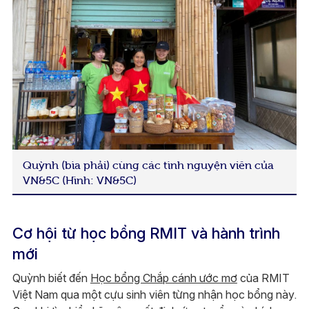
Quỳnh (bìa phải) cùng các tình nguyện viên của
VN&5C (Hình: VN&5C)
Cơ hội từ học bổng RMIT và hành trình
mới
Quỳnh biết đến
Học bổng Chắp cánh ước mơ
của RMIT
Việt Nam qua một cựu sinh viên từng nhận học bổng này.