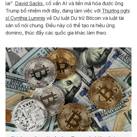
lai".
David Sacks
, cố vấn AI và tiền mã hóa được ông
Trump bổ nhiệm mới đây, đang làm việc với
Thượng nghị
sĩ Cynthia Lummis
về Dự luật Dự trữ Bitcoin và luật tài
sản số nói chung. Điều này có thể tạo ra hiệu ứng
domino, thúc đẩy các quốc gia khác làm theo.