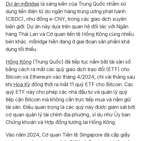
Dự án mBridge
là sáng kiến ​​của Trung Quốc nhằm sử
dụng tiền điện tử do ngân hàng trung ương phát hành
(CBDC), như đồng e-CNY, trong các giao dịch xuyên
biên giới. Dự án này dựa trên quan hệ đối tác với Ngân
hàng Thái Lan và Cơ quan tiền tệ Hồng Kông cùng nhiều
bên khác. mBridge hiện đang ở giai đoạn sản phẩm khả
dụng tối thiểu.
Hồng Kông
(Trung Quốc) đã tiếp tục nắm bắt tài sản số
bằng cách ra mắt các quỹ giao dịch trao đổi (ETF) cho
Bitcoin và Ethereum vào tháng 4/2024, chỉ vài tháng sau
khi
Hoa Kỳ
đồng thời ra mắt 11 quỹ ETF cho Bitcoin. Các
quỹ ETF này cho phép các nhà đầu tư và quản lý quỹ
tiếp cận Bitcoin mà không cần trực tiếp mua và nắm giữ
tài sản. Điều quan trọng là các quỹ này được giám sát bởi
cơ quan quản lý tài chính địa phương, ví dụ như Ủy ban
Chứng khoán và Hợp đồng tương lai Hồng Kông.
Vào năm 2024, Cơ quan Tiền tệ Singapore đã cấp giấy