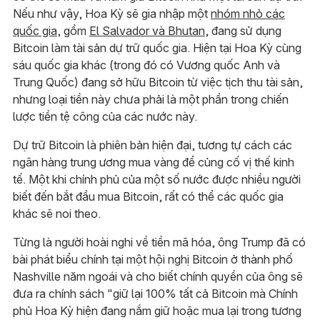
Nếu như vậy, Hoa Kỳ sẽ gia nhập một
nhóm nhỏ các
quốc gia
, gồm
El Salvador và Bhutan
, đang sử dụng
Bitcoin làm tài sản dự trữ quốc gia. Hiện tại Hoa Kỳ cùng
sáu quốc gia khác (trong đó có Vương quốc Anh và
Trung Quốc) đang sở hữu Bitcoin từ việc tịch thu tài sản,
nhưng loại tiền này chưa phải là một phần trong chiến
lược tiền tệ công của các nước này.
Dự trữ Bitcoin là phiên bản hiện đại, tương tự cách các
ngân hàng trung ương mua vàng để củng cố vị thế kinh
tế. Một khi chính phủ của một số nước được nhiều người
biết đến bắt đầu mua Bitcoin, rất có thể các quốc gia
khác sẽ noi theo.
Từng là người hoài nghi về tiền mã hóa, ông Trump đã có
bài phát biểu chính tại một hội nghị Bitcoin ở thành phố
Nashville năm ngoái và cho biết chính quyền của ông sẽ
đưa ra chính sách "giữ lại 100% tất cả Bitcoin mà Chính
phủ Hoa Kỳ hiện đang nắm giữ hoặc mua lại trong tương