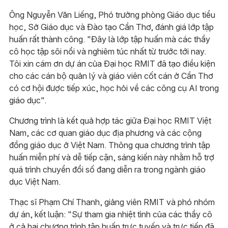
Ông Nguyễn Văn Liếng, Phó trưởng phòng Giáo dục tiểu
học, Sở Giáo dục và Đào tạo Cần Thơ, đánh giá lớp tập
huấn rất thành công. "Đây là lớp tập huấn mà các thầy
cô học tập sôi nổi và nghiêm túc nhất từ trước tới nay.
Tôi xin cám ơn dự án của Đại học RMIT đã tạo điều kiện
cho các cán bộ quản lý và giáo viên cốt cán ở Cần Thơ
có cơ hội được tiếp xúc, học hỏi về các công cụ AI trong
giáo dục".
Chương trình là kết quả hợp tác giữa Đại học RMIT Việt
Nam, các cơ quan giáo dục địa phương và các cộng
đồng giáo dục ở Việt Nam. Thông qua chương trình tập
huấn miễn phí và dễ tiếp cận, sáng kiến ​​này nhằm hỗ trợ
quá trình chuyển đổi số đang diễn ra trong ngành giáo
dục Việt Nam.
Thạc sĩ Phạm Chí Thanh, giảng viên RMIT và phó nhóm
dự án, kết luận: "Sự tham gia nhiệt tình của các thầy cô
ở cả hai chương trình tập huấn trực tuyến và trực tiếp đã