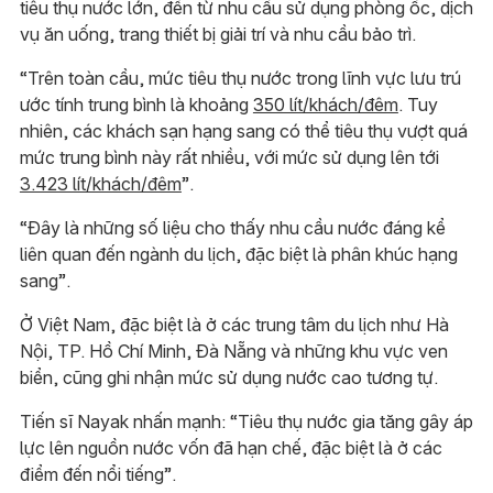
tiêu thụ nước lớn, đến từ nhu cầu sử dụng phòng ốc, dịch
vụ ăn uống, trang thiết bị giải trí và nhu cầu bảo trì.
“Trên toàn cầu, mức tiêu thụ nước trong lĩnh vực lưu trú
ước tính trung bình là khoảng
350 lít/khách/đêm
. Tuy
nhiên, các khách sạn hạng sang có thể tiêu thụ vượt quá
mức trung bình này rất nhiều, với mức sử dụng lên tới
3.423 lít/khách/đêm
”.
“Đây là những số liệu cho thấy nhu cầu nước đáng kể
liên quan đến ngành du lịch, đặc biệt là phân khúc hạng
sang”.
Ở Việt Nam, đặc biệt là ở các trung tâm du lịch như Hà
Nội, TP. Hồ Chí Minh, Đà Nẵng và những khu vực ven
biển, cũng ghi nhận mức sử dụng nước cao tương tự.
Tiến sĩ Nayak nhấn mạnh: “Tiêu thụ nước gia tăng gây áp
lực lên nguồn nước vốn đã hạn chế, đặc biệt là ở các
điểm đến nổi tiếng”.