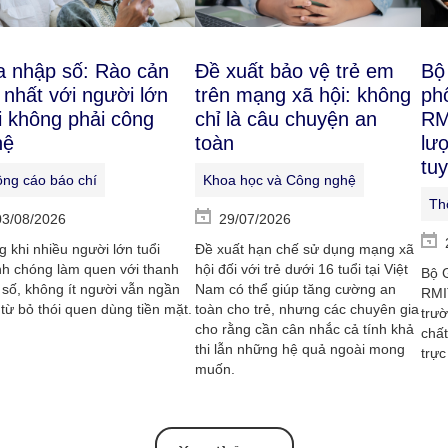
 nhập số: Rào cản
Đề xuất bảo vệ trẻ em
Bộ
 nhất với người lớn
trên mạng xã hội: không
ph
i không phải công
chỉ là câu chuyện an
RM
hệ
toàn
lượ
tu
ng cáo báo chí
Khoa học và Công nghệ
Th
03/08/2026
29/07/2026
g khi nhiều người lớn tuổi
Đề xuất hạn chế sử dụng mạng xã
h chóng làm quen với thanh
hội đối với trẻ dưới 16 tuổi tại Việt
Bộ G
 số, không ít người vẫn ngần
Nam có thể giúp tăng cường an
RMIT
 từ bỏ thói quen dùng tiền mặt.
toàn cho trẻ, nhưng các chuyên gia
trườ
cho rằng cần cân nhắc cả tính khả
chất
thi lẫn những hệ quả ngoài mong
trực
muốn.