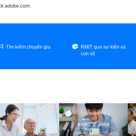
ock.adobe.com
Tìm kiếm chuyên gia
RMIT qua sự kiện và
con số