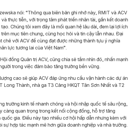
iliszewska nói: “Thông qua biên bản ghi nhớ này, RMIT và ACV
 và thực tiễn, với trọng tâm phát triển nhân tài, gắn kết doanh
tạo. Chúng tôi xem đây là mối quan hệ lâu dài, đem lại lợi ích
trên mục tiên chung, cùng học hỏi và tin cậy lẫn nhau. Đại
 chẽ với ACV để cùng đạt được những thành tựu ý nghĩa
ân lực tương lai của Việt Nam”.
ội đồng Quản trị ACV, cũng chia sẻ tầm nhìn đó, nhấn mạnh
người trong việc đảm bảo tăng trưởng bền vững.
 lượng cao sẽ giúp ACV đáp ứng nhu cầu vận hành các dự án
QT Long Thành, nhà ga T3 Cảng HKQT Tân Sơn Nhất và T2
ăng trưởng kinh tế nhanh chóng và hội nhập quốc tế sâu rộng,
 càng quan trọng trong kết nối cộng đồng, hỗ trợ tăng
ển quốc gia. Điều này tạo nhiều cơ hội hấp dẫn nhưng kèm với
ỏi sự hợp tác mạnh mẽ hơn giữa doanh nghiệp và nhà trường.