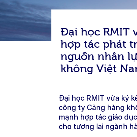
Đại học RMIT 
hợp tác phát t
nguồn nhân l
không Việt N
Đại học RMIT vừa ký kế
công ty Cảng hàng kh
mạnh hợp tác giáo dục,
cho tương lai ngành h