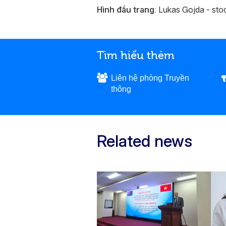
Hình đầu trang
: Lukas Gojda - st
Tìm hiểu thêm
Liên hệ phòng Truyền
thông
Related news