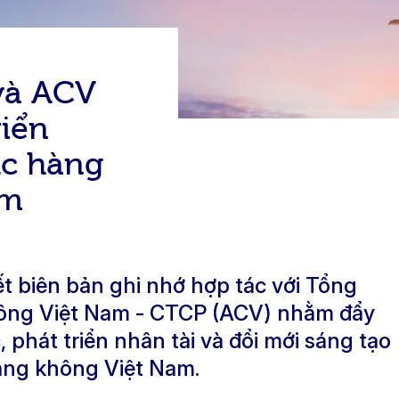
và ACV
riển
ực hàng
am
t biên bản ghi nhớ hợp tác với Tổng
ông Việt Nam - CTCP (ACV) nhằm đẩy
 phát triển nhân tài và đổi mới sáng tạo
àng không Việt Nam.