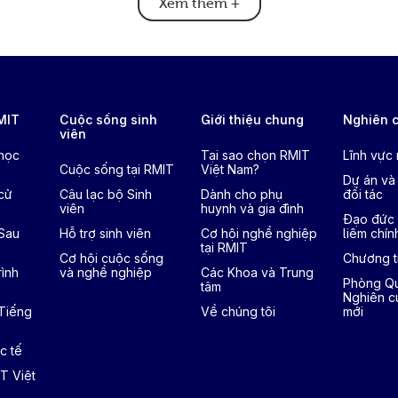
Xem thêm
+
RMIT
Cuộc sống sinh
Giới thiệu chung
Nghiên 
viên
 học
Tại sao chọn RMIT
Lĩnh vực
Cuộc sống tại RMIT
Việt Nam?
Dự án và
cử
Câu lạc bộ Sinh
Dành cho phụ
đối tác
viên
huynh và gia đình
Đạo đức 
 Sau
Hỗ trợ sinh viên
Cơ hội nghề nghiệp
liêm chín
tại RMIT
Cơ hội cuộc sống
Chương tr
ình
và nghề nghiệp
Các Khoa và Trung
Phòng Qu
tâm
Nghiên c
 Tiếng
Về chúng tôi
mới
c tế
T Việt