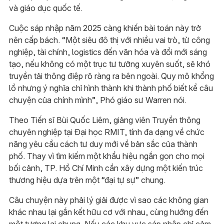
và giáo dục quốc tế.
Cuộc sáp nhập năm 2025 càng khiến bài toán này trở
nên cấp bách. “Một siêu đô thị với nhiều vai trò, từ công
nghiệp, tài chính, logistics đến văn hóa và đổi mới sáng
tạo, nếu không có một trục tư tưởng xuyên suốt, sẽ khó
truyền tải thông điệp rõ ràng ra bên ngoài. Quy mô khổng
lồ nhưng ý nghĩa chỉ hình thành khi thành phố biết kể câu
chuyện của chính mình”, Phó giáo sư Warren nói.
Theo Tiến sĩ Bùi Quốc Liêm, giảng viên Truyền thông
chuyên nghiệp tại Đại học RMIT, tính đa dạng về chức
năng yêu cầu cách tư duy mới về bản sắc của thành
phố. Thay vì tìm kiếm một khẩu hiệu ngắn gọn cho mọi
bối cảnh, TP. Hồ Chí Minh cần xây dựng một kiến trúc
thương hiệu dựa trên một “đại tự sự” chung.
Câu chuyện này phải lý giải được vì sao các không gian
khác nhau lại gắn kết hữu cơ với nhau, cùng hướng đến
một tương lai chung. Nếu các khu vực sáp nhập chỉ cảm