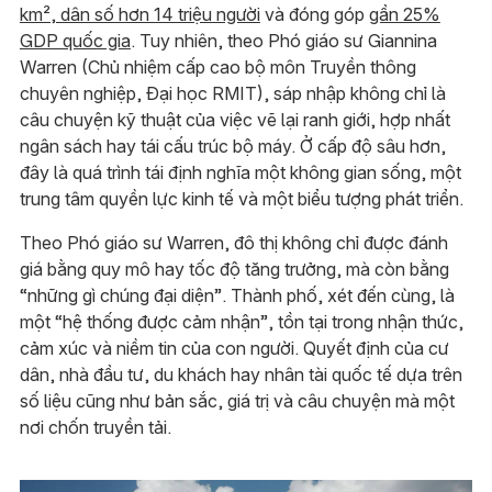
km², dân số hơn 14 triệu người
và đóng góp
gần 25%
GDP quốc gia
. Tuy nhiên, theo Phó giáo sư Giannina
Warren (Chủ nhiệm cấp cao bộ môn Truyền thông
chuyên nghiệp, Đại học RMIT), sáp nhập không chỉ là
câu chuyện kỹ thuật của việc vẽ lại ranh giới, hợp nhất
ngân sách hay tái cấu trúc bộ máy. Ở cấp độ sâu hơn,
đây là quá trình tái định nghĩa một không gian sống, một
trung tâm quyền lực kinh tế và một biểu tượng phát triển.
Theo Phó giáo sư Warren, đô thị không chỉ được đánh
giá bằng quy mô hay tốc độ tăng trưởng, mà còn bằng
“những gì chúng đại diện”. Thành phố, xét đến cùng, là
một “hệ thống được cảm nhận”, tồn tại trong nhận thức,
cảm xúc và niềm tin của con người. Quyết định của cư
dân, nhà đầu tư, du khách hay nhân tài quốc tế dựa trên
số liệu cũng như bản sắc, giá trị và câu chuyện mà một
nơi chốn truyền tải.