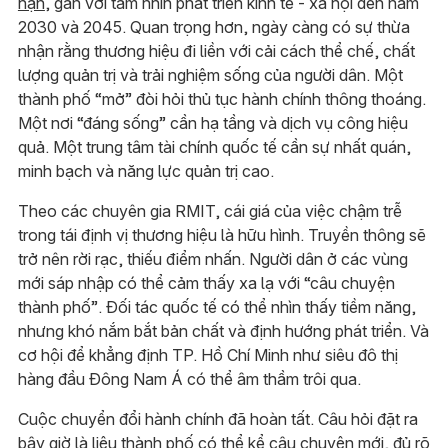
hạn
, gắn với tầm nhìn phát triển kinh tế - xã hội đến năm
2030 và 2045. Quan trọng hơn, ngày càng có sự thừa
nhận rằng thương hiệu đi liền với cải cách thể chế, chất
lượng quản trị và trải nghiệm sống của người dân. Một
thành phố “mở” đòi hỏi thủ tục hành chính thông thoáng.
Một nơi “đáng sống” cần hạ tầng và dịch vụ công hiệu
quả. Một trung tâm tài chính quốc tế cần sự nhất quán,
minh bạch và năng lực quản trị cao.
Theo các chuyên gia RMIT, cái giá của việc chậm trễ
trong tái định vị thương hiệu là hữu hình. Truyền thông sẽ
trở nên rời rạc, thiếu điểm nhấn. Người dân ở các vùng
mới sáp nhập có thể cảm thấy xa lạ với “câu chuyện
thành phố”. Đối tác quốc tế có thể nhìn thấy tiềm năng,
nhưng khó nắm bắt bản chất và định hướng phát triển. Và
cơ hội để khẳng định TP. Hồ Chí Minh như siêu đô thị
hàng đầu Đông Nam Á có thể âm thầm trôi qua.
Cuộc chuyển đổi hành chính đã hoàn tất. Câu hỏi đặt ra
bây giờ là liệu thành phố có thể kể câu chuyện mới, đủ rõ