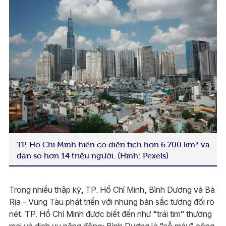
TP. Hồ Chí Minh hiện có diện tích hơn 6.700 km² và
dân số hơn 14 triệu người. (Hình: Pexels)
Trong nhiều thập kỷ, TP. Hồ Chí Minh, Bình Dương và Bà
Rịa - Vũng Tàu phát triển với những bản sắc tương đối rõ
nét. TP. Hồ Chí Minh được biết đến như “trái tim” thương
mại và dịch vụ năng động; Bình Dương là “cỗ máy” công