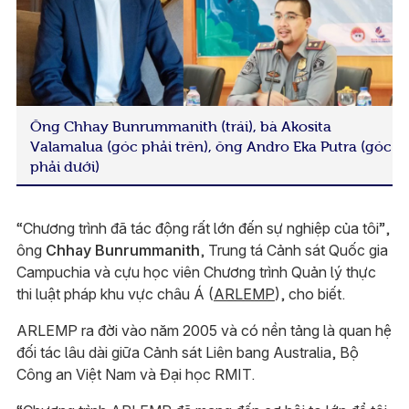
Ông Chhay Bunrummanith (trái), bà Akosita
Valamalua (góc phải trên), ông Andro Eka Putra (góc
phải dưới)
“Chương trình đã tác động rất lớn đến sự nghiệp của tôi”,
ông
Chhay Bunrummanith
, Trung tá Cảnh sát Quốc gia
Campuchia và cựu học viên Chương trình Quản lý thực
thi luật pháp khu vực châu Á (
ARLEMP
), cho biết.
ARLEMP ra đời vào năm 2005 và có nền tảng là quan hệ
đối tác lâu dài giữa Cảnh sát Liên bang Australia, Bộ
Công an Việt Nam và Đại học RMIT.