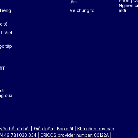
Phòng Qu
tâm
Nghiên c
 Tiếng
Về chúng tôi
mới
c tế
T Việt
ọc tâp
MIT
ời
ng của
yên bố từ chối
|
Điều kiện
|
Bảo mật
|
Khả năng truy cập
N 49 781 030 034
|
CRICOS provider number: 00122A
|