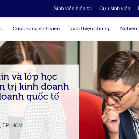
Sinh viên hiện tại
Cựu sinh viên
c
Cuộc sống sinh viên
Giới thiệu chung
Nghiên
in và lớp học
n trị kinh doanh
 doanh quốc tế
7, TP. HCM