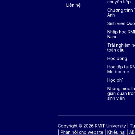
chuyển tiếp
Liên hệ
Chương trình
Anh
Sinh viên Quố
Nhập học RMI
Nam
Trải nghiệm h
toàn cầu
Học bổng
Học tập tại R
Melbourne
Học phí
Những mốc th
gian quan trọ
sinh viên
Copyright © 2026 RMIT University
|
Tu
|
Phản hồi cho website
|
Khiếu nại
|
AB