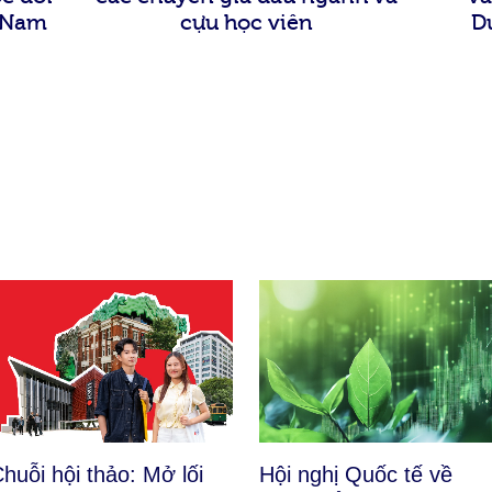
t Nam
cựu học viên
D
huỗi hội thảo: Mở lối
Hội nghị Quốc tế về