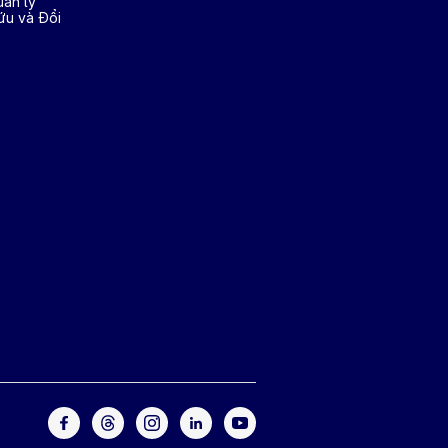
ản lý
ứu và Đổi