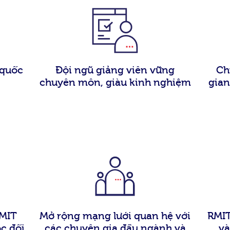
 quốc
Đội ngũ giảng viên vững
Ch
chuyên môn, giàu kinh nghiệm
gian
RMIT
Mở rộng mạng lưới quan hệ với
RMIT
c đối
các chuyên gia đầu ngành và
và