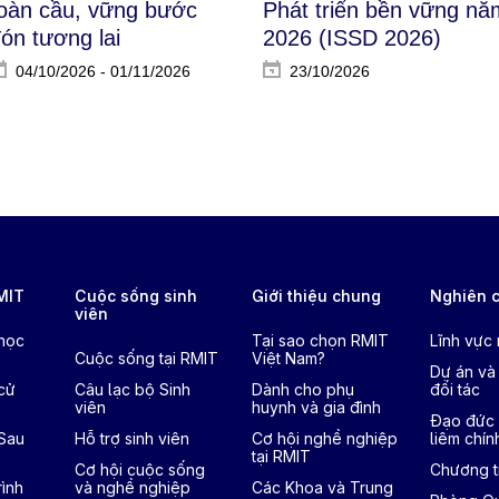
oàn cầu, vững bước
Phát triển bền vững nă
ón tương lai
2026 (ISSD 2026)​
04/10/2026 - 01/11/2026
23/10/2026
RMIT
Cuộc sống sinh
Giới thiệu chung
Nghiên 
viên
 học
Tại sao chọn RMIT
Lĩnh vực
Cuộc sống tại RMIT
Việt Nam?
Dự án và
cử
Câu lạc bộ Sinh
Dành cho phụ
đối tác
viên
huynh và gia đình
Đạo đức 
 Sau
Hỗ trợ sinh viên
Cơ hội nghề nghiệp
liêm chín
tại RMIT
Cơ hội cuộc sống
Chương tr
ình
và nghề nghiệp
Các Khoa và Trung