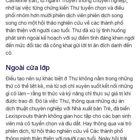
Catherine Earl, từ ngành Truyền thông chuyên nghiệp,
nhớ lại việc từng chứng kiến Thư tuyển chọn và điều
phối nhóm hơn mười phiên dịch viên phiên dịch song
song cho một hội thảo nghiên cứu về các thành phố
thân thiện với người cao tuổi. Thư đã xử lý tình huống
phát sinh ngoài kế hoạch với sự điềm tĩnh đáng khen ngợi
đến mức đối tác đã công khai gửi lời tri ân đích danh đến
cô.
Ngoài cửa lớp
Điều tạo nên sự khác biệt ở Thư không nằm trong những
thứ có thể liệt kê, mà từ sợi chỉ xuyên suốt kết nối những
gì cô làm – rằng tri thức và kỹ năng chỉ thực sự giá trị khi
được trao đi. Đó là việc Thư, thông qua những dự án
dịch thuật chuyên nghiệp với Nhà xuất bản Trẻ, đã biến
Lexisprouts
thành không gian học tập cho các bạn sinh
viên mà cô tuyển chọn và dìu dắt. Hay thông qua vai trò
phiên dịch, từ hội thảo nghiên cứu về Các thành phố
thông minh thân thiện với người cao tuổi, Ngày hội trải