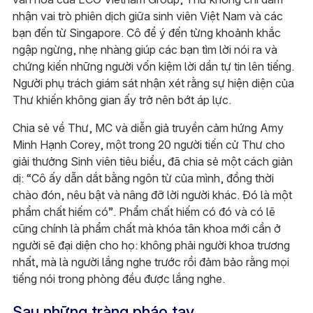
nhận vai trò phiên dịch giữa sinh viên Việt Nam và các
bạn đến từ Singapore. Cô để ý đến từng khoảnh khắc
ngập ngừng, nhẹ nhàng giúp các bạn tìm lời nói ra và
chứng kiến những người vốn kiệm lời dần tự tin lên tiếng.
Người phụ trách giám sát nhận xét rằng sự hiện diện của
Thư khiến không gian ấy trở nên bớt áp lực.
Chia sẻ về Thư, MC và diễn giả truyền cảm hứng Amy
Minh Hạnh Corey, một trong 20 người tiến cử Thư cho
giải thưởng Sinh viên tiêu biểu, đã chia sẻ một cách giản
dị: “Cô ấy dẫn dắt bằng ngôn từ của mình, đồng thời
chào đón, nêu bật và nâng đỡ lời người khác. Đó là một
phẩm chất hiếm có”. Phẩm chất hiếm có đó và có lẽ
cũng chính là phẩm chất mà khóa tân khoa mới cần ở
người sẽ đại diện cho họ: không phải người khoa trương
nhất, mà là người lắng nghe trước rồi đảm bảo rằng mọi
tiếng nói trong phòng đều được lắng nghe.
Sau những tràng pháo tay