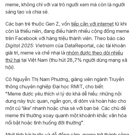
meme, không chỉ với vai trò người xem mà còn là người
sáng tạo và chia sẻ.
Các bạn trẻ thuộc Gen Z, vốn
tiếp cận với internet
từ khi
còn là thiếu niên, đang điều hành nhiều cộng đồng meme
trên Facebook với hàng triệu thành viên. Theo báo cáo
Digital 2025: Vietnam
của DataReportal, các tài khoản
giải trí, meme và chế nhại là
nhóm được theo dõi nhiều
thứ hai
tại Việt Nam (thu hút 28,7% người dùng mạng xã
hội).
Cô Nguyễn Thị Nam Phương, giảng viên ngành Truyền
thông chuyên nghiệp Đại học RMIT, cho biết:
“Meme được yêu thích vì lý do khá dễ hiểu: những nội
dung này trực quan, ngắn gọn, dí dỏm và hoàn hảo cho
một cú ‘like’ nhanh hoặc chia sẻ với bạn bè. Các chủ đề
meme thì thường xoay quanh một khoảnh khắc văn hóa
nổi bật hoặc tình huống đời thường”.
Nhờ tính hài hước và dễ đồng cảm, meme trở thành công