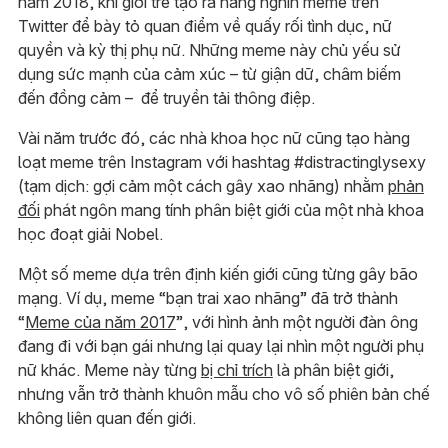
năm 2018, khi giới trẻ tạo ra hàng nghìn meme trên
Twitter để bày tỏ quan điểm về quấy rối tình dục, nữ
quyền và kỳ thị phụ nữ. Những meme này chủ yếu sử
dụng sức mạnh của cảm xúc – từ giận dữ, châm biếm
đến đồng cảm – để truyền tải thông điệp.
Vài năm trước đó, các nhà khoa học nữ cũng tạo hàng
loạt meme trên Instagram với hashtag #distractinglysexy
(tạm dịch: gợi cảm một cách gây xao nhãng) nhằm
phản
đối
phát ngôn mang tính phân biệt giới của một nhà khoa
học đoạt giải Nobel.
Một số meme dựa trên định kiến giới cũng từng gây bão
mạng. Ví dụ, meme “bạn trai xao nhãng” đã trở thành
“
Meme của năm 2017
”, với hình ảnh một người đàn ông
đang đi với bạn gái nhưng lại quay lại nhìn một người phụ
nữ khác. Meme này từng
bị chỉ trích
là phân biệt giới,
nhưng vẫn trở thành khuôn mẫu cho vô số phiên bản chế
không liên quan đến giới.