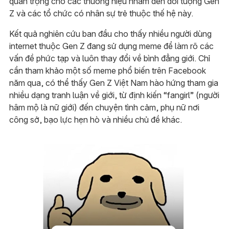
quan trọng cho các thương hiệu nhắm đến đối tượng Gen
Z và các tổ chức có nhân sự trẻ thuộc thế hệ này.
Kết quả nghiên cứu ban đầu cho thấy nhiều người dùng
internet thuộc Gen Z đang sử dụng meme để làm rõ các
vấn đề phức tạp và luôn thay đổi về bình đẳng giới. Chỉ
cần tham khảo một số meme phổ biến trên Facebook
năm qua, có thể thấy Gen Z Việt Nam hào hứng tham gia
nhiều dạng tranh luận về giới, từ định kiến “fangirl” (người
hâm mộ là nữ giới) đến chuyện tình cảm, phụ nữ nơi
công sở, bạo lực hẹn hò và nhiều chủ đề khác.