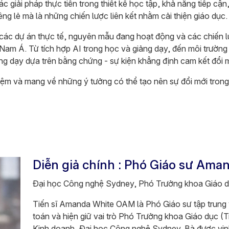
ác giải pháp thực tiễn trong thiết kế học tập, khả năng tiếp cậ
êng lẻ mà là những chiến lược liên kết nhằm cải thiện giáo dục.
 các dự án thực tế, nguyên mẫu đang hoạt động và các chiến l
am Á. Từ tích hợp AI trong học và giảng dạy, đến môi trường 
g dạy dựa trên bằng chứng - sự kiện khẳng định cam kết đổi m
iệm và mang về những ý tưởng có thể tạo nên sự đổi mới trong
Diễn giả chính : Phó Giáo sư Ama
Đại học Công nghệ Sydney​, Phó Trưởng khoa Giáo dụ
Tiến sĩ Amanda White OAM là Phó Giáo sư tập trung 
toán và hiện giữ vai trò Phó Trưởng khoa Giáo dục (T
Kinh doanh, Đại học Công nghệ Sydney. Bà được vinh