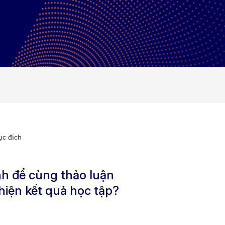
c đích​
nh để cùng thảo luận
thiện kết quả học tập?