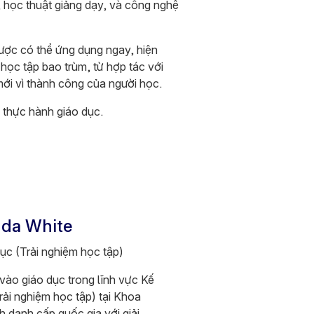
n, học thuật giảng dạy, và công nghệ
ược có thể ứng dụng ngay, hiện
học tập bao trùm, từ hợp tác với
ới vì thành công của người học.
 thực hành giáo dục.
nda White
c (Trải nghiệm học tập)​
vào giáo dục trong lĩnh vực Kế
rải nghiệm học tập) tại Khoa
 danh cấp quốc gia với giải