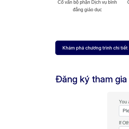
Cố vấn bộ phận Dịch vụ bình
đẳng giáo dục​
Khám phá chương trình chi tiết
Đăng ký tham gia
You 
If Ot