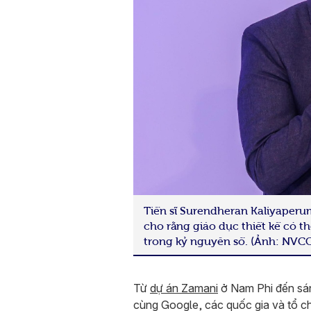
Tiến sĩ Surendheran Kaliyaperu
cho rằng giáo dục thiết kế có 
trong kỷ nguyên số. (Ảnh: NVCC
Từ
dự án Zamani
ở Nam Phi đến sán
cùng Google, các quốc gia và tổ ch