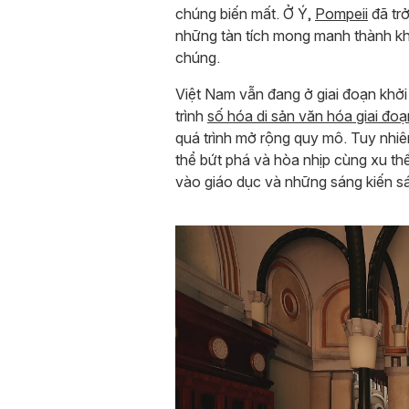
chúng biến mất. Ở Ý,
Pompeii
đã tr
những tàn tích mong manh thành kho
chúng.
Việt Nam vẫn đang ở giai đoạn khởi
trình
số hóa di sản văn hóa giai đo
quá trình mở rộng quy mô. Tuy nhiên
thể bứt phá và hòa nhịp cùng xu th
vào giáo dục và những sáng kiến s