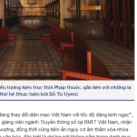
ểu tượng kiến trúc thời Pháp thuộc, gắn liền với những lá
 thế hệ (thực hiện bởi Đỗ Tú Uyên).
đang thay đổi diện mạo Việt Nam với tốc độ đáng kinh ngạc”,
, giảng viên ngành Truyền thông số tại RMIT Việt Nam, nhận
nh vượng, đồng thời cũng tiềm ẩn nguy cơ âm thầm xóa nhòa
 văn hóa, đặc biệt là những nơi không nằm trong danh mục