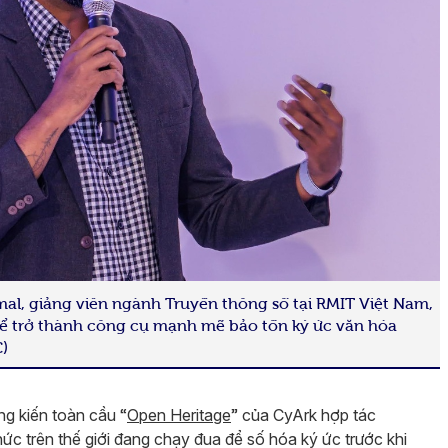
mal, giảng viên ngành Truyền thông số tại RMIT Việt Nam,
thể trở thành công cụ mạnh mẽ bảo tồn ký ức văn hóa
)
g kiến toàn cầu “
Open Heritage
” của CyArk hợp tác
ức trên thế giới đang chạy đua để số hóa ký ức trước khi