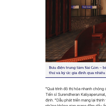
Bưu điện trung tâm Sài Gòn – bi
thư và ký ức gia đình qua nhiều
“Quá trình đô thị hóa nhanh chóng 
Tiến sĩ Surendheran Kaliyaperumal
định. “Dẫu phát triển mang lại thị
những không gian mang đậm dấu ấn