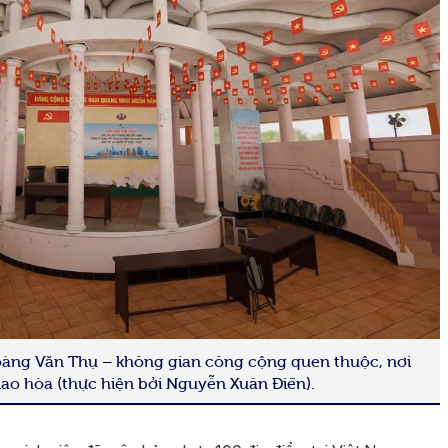
Hoàng Văn Thụ – không gian công cộng quen thuộc, nơi
giao hòa (thực hiện bởi Nguyễn Xuân Điền).