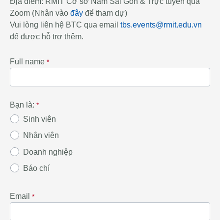
Địa điểm: RMIT Cơ sở Nam Sài Gòn & Trực tuyến qua
Zoom (Nhân vào
đây
để tham dự)​
Vui lòng liên hệ BTC qua email
tbs.events@rmit.edu.vn
để được hỗ trợ thêm.
Full name
Bạn là:
Sinh viên
Nhân viên
Doanh nghiệp
Báo chí
Email