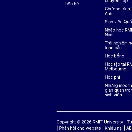
chuyển tiếp
Liên hệ
Chương trình
Anh
Sinh viên Quố
Nhập học RMI
Nam
Trải nghiệm h
toàn cầu
Học bổng
Học tập tại R
Melbourne
Học phí
Những mốc th
gian quan trọ
sinh viên
Copyright © 2026 RMIT University
|
Tu
|
Phản hồi cho website
|
Khiếu nại
|
AB