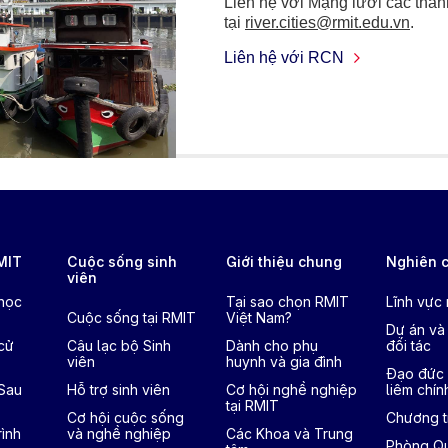
Liên hệ với Mạng lưới các thà
tại
river.cities@rmit.edu.vn
.
Liên hệ với RCN
RMIT
Cuộc sống sinh
Giới thiệu chung
Nghiên 
viên
 học
Tại sao chọn RMIT
Lĩnh vực
Cuộc sống tại RMIT
Việt Nam?
Dự án và
cử
Câu lạc bộ Sinh
Dành cho phụ
đối tác
viên
huynh và gia đình
Đạo đức 
 Sau
Hỗ trợ sinh viên
Cơ hội nghề nghiệp
liêm chín
tại RMIT
Cơ hội cuộc sống
Chương tr
ình
và nghề nghiệp
Các Khoa và Trung
Phòng Qu