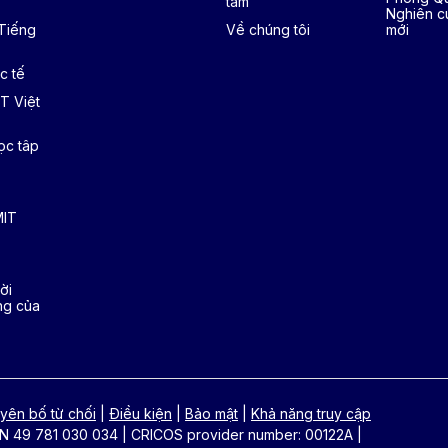
tâm
Nghiên c
 Tiếng
Về chúng tôi
mới
c tế
T Việt
ọc tâp
MIT
ời
ng của
yên bố từ chối
|
Điều kiện
|
Bảo mật
|
Khả năng truy cập
N 49 781 030 034
|
CRICOS provider number: 00122A
|