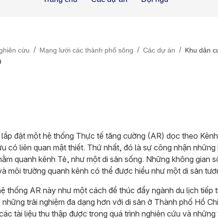
/
/
/
ghiên cứu
Mạng lưới các thành phố sông
Các dự án
Khu dân cư
9
 lắp đặt một hệ thống Thực tế tăng cường (AR) dọc theo Kênh
u có liên quan mật thiết. Thứ nhất, đó là sự công nhận những
 nằm quanh kênh Tẻ, như một di sản sống. Những không gian s
và môi trường quanh kênh có thể được hiểu như một di sản tươn
hệ thống AR này như một cách để thúc đẩy ngành du lịch tiếp tụ
ó những trải nghiệm đa dạng hơn với di sản ở Thành phố Hồ Ch
ác tài liệu thu thập được trong quá trình nghiên cứu và những