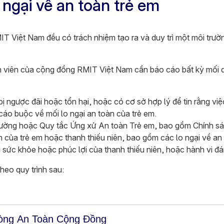
ngại về an toàn trẻ em
T Việt Nam đều có trách nhiệm tạo ra và duy trì một môi trườ
nh viên của cộng đồng RMIT Việt Nam cần báo cáo bất kỳ mối 
c bị ngược đãi hoặc tổn hại, hoặc có cơ sở hợp lý để tin rằng vi
áo buộc về mối lo ngại an toàn của trẻ em.
rường hoặc Quy tắc Ứng xử An toàn Trẻ em, bao gồm Chính sá
àn của trẻ em hoặc thanh thiếu niên, bao gồm các lo ngại về an
i sức khỏe hoặc phúc lợi của thanh thiếu niên, hoặc hành vi đá
heo quy trình sau:
hòng An Toàn Cộng Đồng