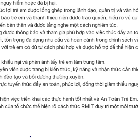
nguy hiểm hoặc đã bị hại.
 lợi trẻ em được lồng ghép trong lãnh đạo, quản trị và văn h
ảo trẻ em và thanh thiếu niên được trao quyền, hiểu rõ về q
ến bản thân và được lắng nghe một cách nghiêm túc.
 được thông báo và tham gia phù hợp vào việc thúc đẩy an toà
, tôn trọng đa dạng nhu cầu và hoàn cảnh trong chính sách và
ới trẻ em có đủ tư cách phù hợp và được hỗ trợ để thể hiện các
 khiếu nại và phản ánh lấy trẻ em làm trung tâm.
ện viên được trang bị kiến thức, kỹ năng và nhận thức cần thi
nh đào tạo và bồi dưỡng thường xuyên.
rực tuyến thúc đẩy an toàn, phúc lợi, đồng thời giảm thiểu ngu
iện việc triển khai các thực hành tốt nhất và An Toàn Trẻ Em.
h của tổ chức thể hiện rõ cách thức RMIT duy trì một môi trư