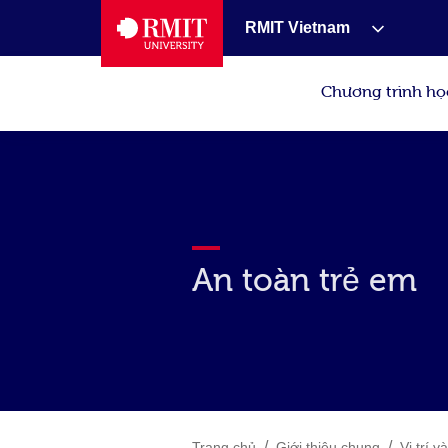
RMIT Vietnam
Chương trình họ
An toàn trẻ em
/
/
Trang chủ
Giới thiệu chung
Vị trí 