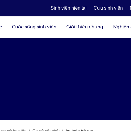
Sinh viên hiện tại
Cựu sinh viên
c
Cuộc sống sinh viên
Giới thiệu chung
Nghiên
/
/
và cơ sở học tập
Cơ sở vật chất
An toàn trẻ em