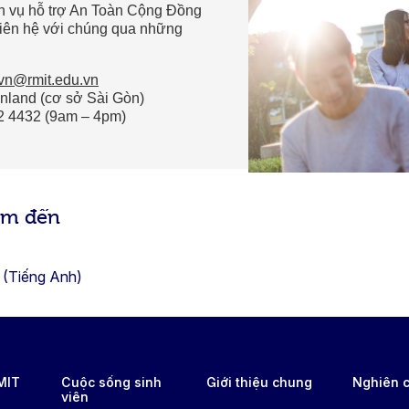
ịch vụ hỗ trợ An Toàn Cộng Đồng
liên hệ với chúng qua những
vn@rmit.edu.vn
nland (cơ sở Sài Gòn)
22 4432 (9am – 4pm)
âm đến
 (Tiếng Anh)
RMIT
Cuộc sống sinh
Giới thiệu chung
Nghiên 
viên