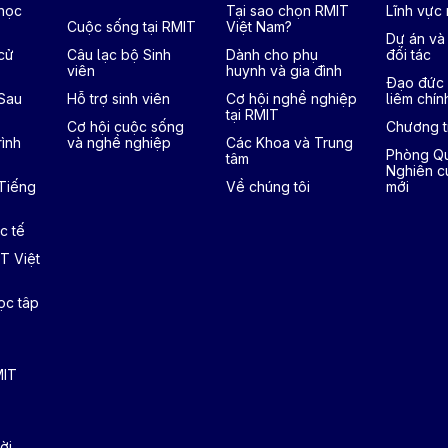
 học
Tại sao chọn RMIT
Lĩnh vực
Cuộc sống tại RMIT
Việt Nam?
Dự án và
cử
Câu lạc bộ Sinh
Dành cho phụ
đối tác
viên
huynh và gia đình
Đạo đức 
 Sau
Hỗ trợ sinh viên
Cơ hội nghề nghiệp
liêm chín
tại RMIT
Cơ hội cuộc sống
Chương tr
ình
và nghề nghiệp
Các Khoa và Trung
Phòng Qu
tâm
Nghiên c
 Tiếng
Về chúng tôi
mới
c tế
T Việt
ọc tâp
MIT
ời