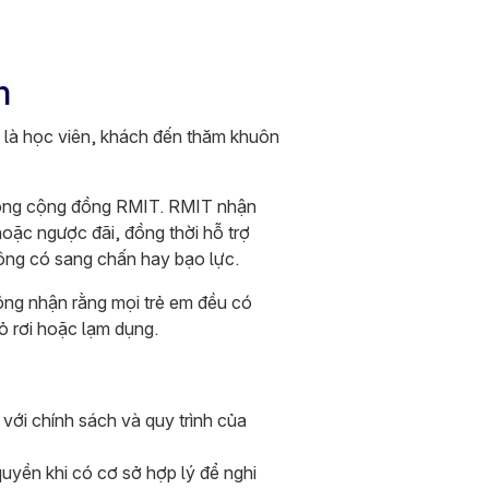
em
ò là học viên, khách đến thăm khuôn
 trong cộng đồng RMIT. RMIT nhận
hoặc ngược đãi, đồng thời hỗ trợ
hông có sang chấn hay bạo lực.
ông nhận rằng mọi trẻ em đều có
ỏ rơi hoặc lạm dụng.
với chính sách và quy trình của
uyền khi có cơ sở hợp lý để nghi