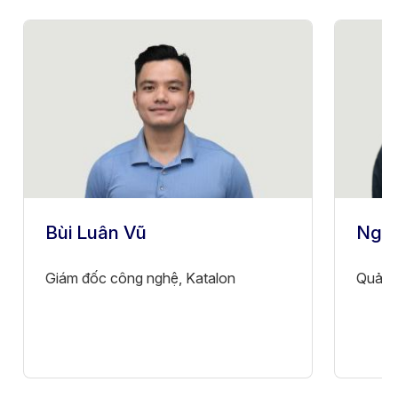
Bùi Luân Vũ
Nguy
Giám đốc công nghệ, Katalon
Quản l