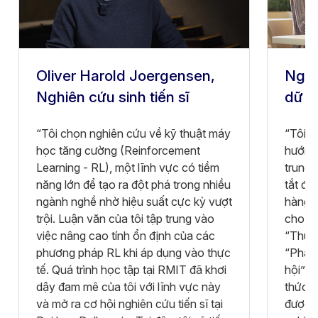
Oliver Harold Joergensen,
Nguy
Nghiên cứu sinh tiến sĩ
dữ l
“Tôi chọn nghiên cứu về kỹ thuật máy
“Tôi t
học tăng cường (Reinforcement
hướng 
Learning - RL), một lĩnh vực có tiềm
trung 
năng lớn để tạo ra đột phá trong nhiều
tắt đá
ngành nghề nhờ hiệu suất cực kỳ vượt
hàng v
trội. Luận văn của tôi tập trung vào
cho d
việc nâng cao tính ổn định của các
“Thuật
phương pháp RL khi áp dụng vào thực
“Phân 
tế. Quá trình học tập tại RMIT đã khơi
hội” đ
dậy đam mê của tôi với lĩnh vực này
thức v
và mở ra cơ hội nghiên cứu tiến sĩ tại
được h