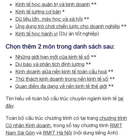
Kinh tế học quản trị và kinh doanh
**
Kinh tế lượng cơ bản
*
Dữ liệu lớn, máy học và xã hội
**
Ứng dụng trò chơi chiến lược cho doanh nghiệp
**
Kinh tế học hành vi
(Dự án tốt nghiệp)
Chọn thêm 2 môn trong danh sách sau:
Những giới hạn mới của kinh tế số
**
Dự báo và phân tích định lượng
**
Kinh doanh giữa nền kinh tế toàn cầu hoá
**
Thử thách kinh doanh trong nền kinh tế số
**
Quan điểm đa dạng về nền kinh tế thế giới
**
Tìm hiểu về toàn bộ cấu trúc chuyên ngành kinh tế
tại
đây
.
Toàn bộ cấu trúc chương trình có tại trang
chương trình
Cử nhân Kinh doanh
, trong sổ tay chương trình
RMIT
Nam Sài Gòn
và
RMIT Hà Nội
(nội dung tiếng Anh).